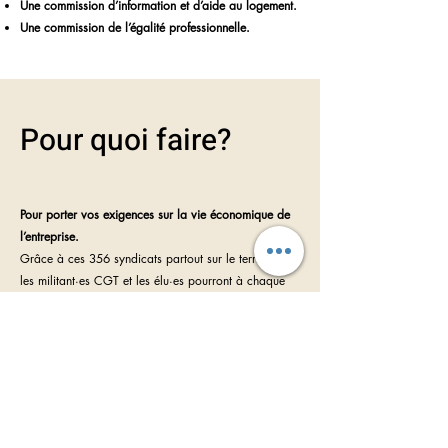
Une commission d’information et d’aide au logement.
Une commission de l’égalité professionnelle.
Pour quoi faire?
Pour porter vos exigences sur la vie économique de
l’entreprise.
Grâce à ces 356 syndicats partout sur le territoire,
les militant·es CGT et les élu·es pourront à chaque
mauvais coup de la direction porté à nos conditions
de travail et de vie, riposter par des propositions,
des actions et la négociation du local au national.
Dans les différentes instances des CSE, la défense
d’un service public ferroviaire restera leur boussole.
Pour la gestion des activités sociales