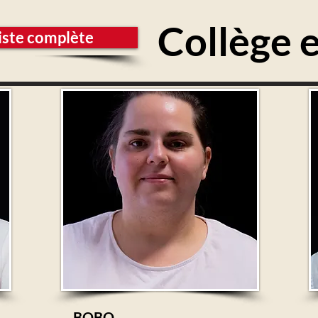
Collège 
iste complète
BOBO