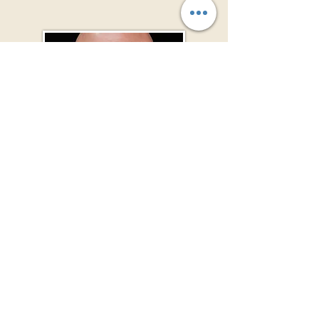
PRIMAULT
OLIVIER
50 ans
SUPPLÉANT
GESTIONNAIRE RESSOURCE SUPPORT
DIRECTION REG. GARES CENTRE OUEST